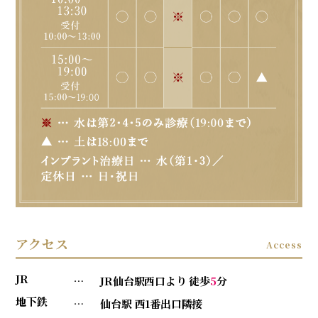
アクセス
Access
JR
…
JR仙台駅西口より 徒歩
5
分
地下鉄
…
仙台駅 西1番出口隣接