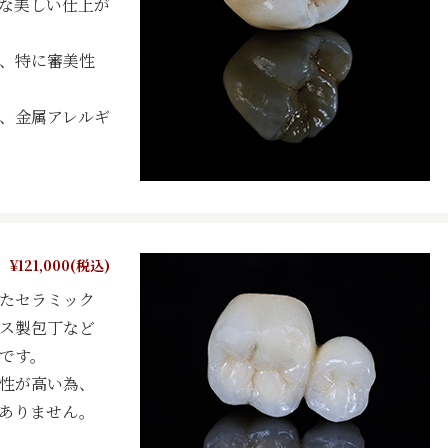
な美しい仕上が
、特に審美性
、金属アレルギ
¥121,000(税込)
たセラミック
ス製包丁など
です。
性が高い為、
ありません。